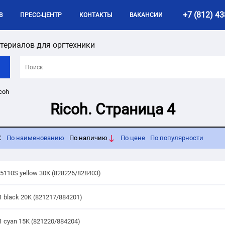
+7 (812) 43
B
ПРЕСС-ЦЕНТР
КОНТАКТЫ
ВАКАНСИИ
териалов для оргтехники
coh
Ricoh. Страница 4
:
По наименованию
По наличию
По цене
По популярности
5110S yellow 30К (828226/828403)
1 black 20K (821217/884201)
1 cyan 15K (821220/884204)