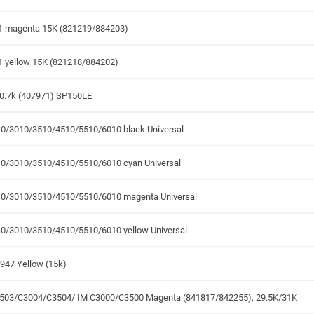
1 magenta 15K (821219/884203)
1 yellow 15K (821218/884202)
 0.7k (407971) SP150LE
/3010/3510/4510/5510/6010 black Universal
0/3010/3510/4510/5510/6010 cyan Universal
0/3010/3510/4510/5510/6010 magenta Universal
/3010/3510/4510/5510/6010 yellow Universal
47 Yellow (15k)
03/C3004/C3504/ IM C3000/C3500 Magenta (841817/842255), 29.5K/31K