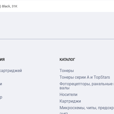
 Black, 31K
ИЯ
КАТАЛОГ
картриджей
Тонеры
Тонеры серии А и TopStars
и
Фоторецепторы, ракельные 
валы
Носители
тр
Картриджи
Микросхемы, чипы, предохр