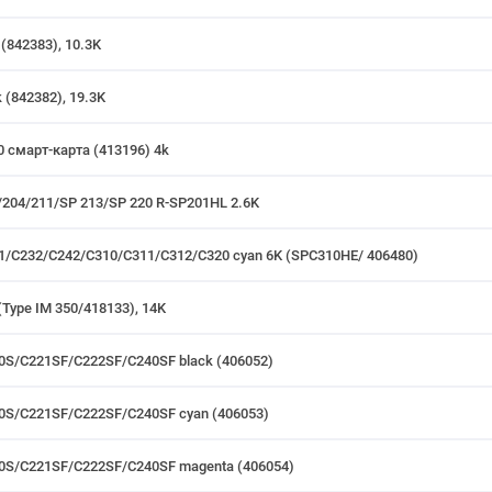
(842383), 10.3K
 (842382), 19.3K
0 смарт-карта (413196) 4k
/204/211/SP 213/SP 220 R-SP201HL 2.6K
31/C232/C242/C310/C311/C312/C320 cyan 6K (SPC310HE/ 406480)
(Type IM 350/418133), 14K
20S/C221SF/C222SF/C240SF black (406052)
20S/C221SF/C222SF/C240SF cyan (406053)
20S/C221SF/C222SF/C240SF magenta (406054)