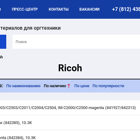
+7 (812) 43
B
ПРЕСС-ЦЕНТР
КОНТАКТЫ
ВАКАНСИИ
териалов для оргтехники
oh
Ricoh
а:
По наименованию
По наличию
По цене
По популярности
003/C2503/C2011/C2004/C2504, IM C2000/C2500 magenta (841927/842313)
w (842385), 10.3K
ta (842384), 10.3K