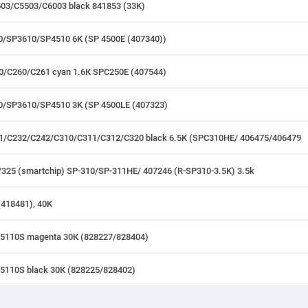
03/C5503/С6003 black 841853 (33K)
0/SP3610/SP4510 6K (SP 4500E (407340))
0/C260/C261 cyan 1.6К SPC250E (407544)
00/SP3610/SP4510 3K (SP 4500LE (407323)
31/C232/C242/C310/C311/C312/C320 black 6.5K (SPC310HE/ 406475/406479
/325 (smartchip) SP-310/SP-311HE/ 407246 (R-SP310-3.5K) 3.5k
418481), 40K
5110S magenta 30К (828227/828404)
5110S black 30К (828225/828402)