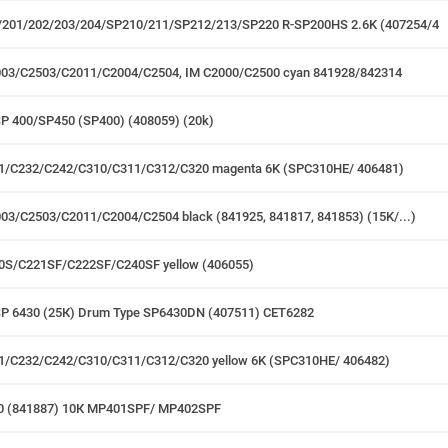
0/201/202/203/204/SP210/211/SP212/213/SP220 R-SP200HS 2.6K (407254/4
003/C2503/C2011/C2004/C2504, IM C2000/C2500 cyan 841928/842314
P 400/SP450 (SP400) (408059) (20k)
31/C232/C242/C310/C311/C312/C320 magenta 6K (SPC310HE/ 406481)
03/C2503/C2011/C2004/C2504 black (841925, 841817, 841853) (15K/...)
20S/C221SF/C222SF/C240SF yellow (406055)
SP 6430 (25К) Drum Type SP6430DN (407511) CET6282
31/C232/C242/C310/C311/C312/C320 yellow 6K (SPC310HE/ 406482)
20 (841887) 10К MP401SPF/ MP402SPF