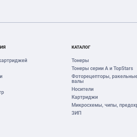
ИЯ
КАТАЛОГ
картриджей
Тонеры
Тонеры серии А и TopStars
и
Фоторецепторы, ракельные
валы
Носители
тр
Картриджи
Микросхемы, чипы, предох
ЗИП