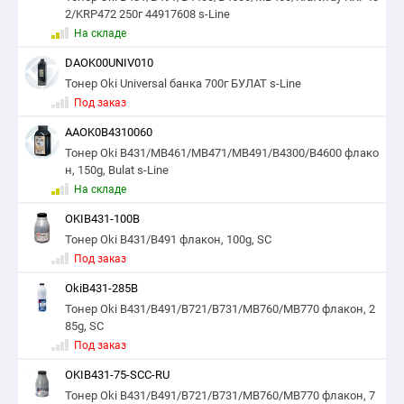
2/KRP472 250г 44917608 s-Line
На складе
DAOK00UNIV010
Тонер Oki Universal банка 700г БУЛАТ s-Line
Под заказ
AAOK0B4310060
Тонер Oki B431/MB461/MB471/MB491/B4300/B4600 флако
н, 150g, Bulat s-Line
На складе
OKIB431-100B
Тонер Oki B431/B491 флакон, 100g, SC
Под заказ
OkiB431-285B
Тонер Oki B431/B491/B721/B731/MB760/MB770 флакон, 2
85g, SC
Под заказ
OKIB431-75-SCC-RU
Тонер Oki B431/B491/B721/B731/MB760/MB770 флакон, 7