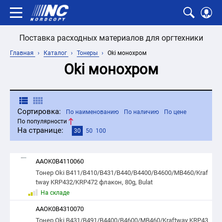
Поставка расходных материалов для оргтехники
Главная
Каталог
Тонеры
Oki монохром
Oki монохром
Сортировка:
По наименованию
По наличию
По цене
По популярности
На странице:
30
50
100
AAOK0B4110060
Тонер Oki B411/B410/B431/B440/B4400/В4600/MB460/Kraf
tway KRP432/KRP472 флакон, 80g, Bulat
На складе
AAOK0B4310070
Тонер Oki B431/B491/B4400/В4600/MB460/Kraftway KRP43