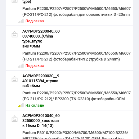
type)
Pantum P2200/P2207/P2507/P2500W/M6500/M6550/M6607
(PC-211/PC-212) фотобарабан для совместимых D=20mm
Под заказ
ACPM0P2200040_60
09740000_(China
type_втулк
внD=9мм
Pantum P2200/P2207/P2507/P2500W/M6500/M6550/M6607
(PC-211/PC-212) фотобарабан тип 2 (трубка D 24mm)
Под заказ
ACPM0P2200030__9
4010115394_втулка
внD=6мм
Pantum P2200/P2207/P2507/P2500W/M6500/M6550/M6607
(PC-211/PC-212)/ BP2300 (TN-C2310) фотобарабан OEM
На складе
ACPM0P3010040_60
32550000_хвостови
к 16мм D=14(13)
Pantum P3010/P3020/P3300/M6700/M6800/M7100 B2236/
MB2236/ фотобарабан (DL-420/5120) OEM, Булат r-Line