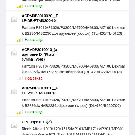
На складе
AGPM0P3010020__E
LP-DB-PTM3300-10
Pantum P3010/P3020/P3300/M6700/M6800/M7100 Lexmar
k B2236/MB2236 дозирующее (doctor) (TL-420/TL-5120)
На складе
ACPM0P3010010_(х
востовик D=19мм
(China Type))
Pantum P3010/P3020/P3300/M6700/M6800/M7100 Lexmar
k B2236dw/MB2236a фотобарабан (DL-420/B220Z00) (c)
Под заказ
AGPM0P3010010__E
LP-WB-PTM3300-10
Pantum P3010/P3020/P3300/M6700/M6800/M7100 Lexmar
k B2236dw/MB2236ad ракель (wiper) (DL-420/B220Z00)
На складе
ОРС Type1013(c)
Ricoh Aficio 1013/120/1515/MP161/MP171/MP201/MP301
фотобарабан к PCU Type 1013 (411113/411844), Fuji