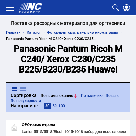
Поставка расходных материалов для оргтехники
Главная
Каталог
Фоторецепторы, ракельные ножи, валы
Panasonic Pantum Ricoh M C240/ Xerox C230/C235...
Panasonic Pantum Ricoh M
C240/ Xerox C230/C235
B225/B230/B235 Huawei
Сортировка:
По наименованию
По наличию
По цене
По популярности
На странице:
30
50
100
ОРС+ракель+роли
Lanier 5515/5518/Ricoh 1015/1018 набор для восстановле