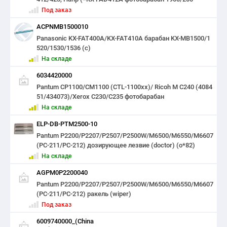
Под заказ
ACPNMB1500010
Panasonic KX-FAT400A/KX-FAT410A барабан KX-MB1500/1
520/1530/1536 (c)
На складе
6034420000
Pantum CP1100/CM1100 (CTL-1100xx)/ Ricoh M C240 (4084
51/434073)/Xerox C230/C235 фотобарабан
На складе
ELP-DB-PTM2500-10
Pantum P2200/P2207/P2507/P2500W/M6500/M6550/M6607
(PC-211/PC-212) дозирующее лезвие (doctor) (o*82)
На складе
AGPM0P2200040
Pantum P2200/P2207/P2507/P2500W/M6500/M6550/M6607
(PC-211/PC-212) ракель (wiper)
Под заказ
6009740000_(China