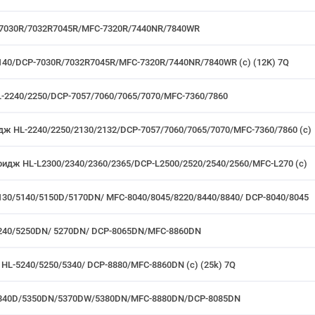
CP-7030R/7032R7045R/MFC-7320R/7440NR/7840WR
-2140/DCP-7030R/7032R7045R/MFC-7320R/7440NR/7840WR (c) (12K) 7Q
L-2240/2250/DCP-7057/7060/7065/7070/MFC-7360/7860
идж HL-2240/2250/2130/2132/DCP-7057/7060/7065/7070/MFC-7360/7860 (c)
тридж HL-L2300/2340/2360/2365/DCP-L2500/2520/2540/2560/MFC-L270 (с)
-5130/5140/5150D/5170DN/ MFC-8040/8045/8220/8440/8840/ DCP-8040/8045
L-5240/5250DN/ 5270DN/ DCP-8065DN/MFC-8860DN
e HL-5240/5250/5340/ DCP-8880/MFC-8860DN (с) (25k) 7Q
HL-5340D/5350DN/5370DW/5380DN/MFC-8880DN/DCP-8085DN