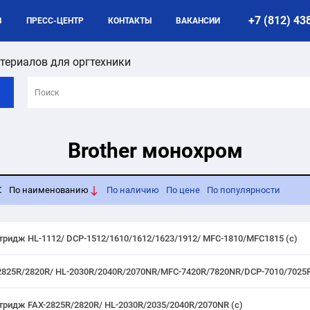
+7 (812) 43
B
ПРЕСС-ЦЕНТР
КОНТАКТЫ
ВАКАНСИИ
териалов для оргтехники
Brother монохром
:
По наименованию
По наличию
По цене
По популярности
ртридж HL-1112/ DCP-1512/1610/1612/1623/1912/ MFC-1810/MFC1815 (с)
AX-2825R/2820R/ HL-2030R/2040R/2070NR/MFC-7420R/7820NR/DCP-7010/7025
ртридж FAX-2825R/2820R/ HL-2030R/2035/2040R/2070NR (с)