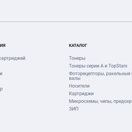
ИЯ
КАТАЛОГ
картриджей
Тонеры
Тонеры серии А и TopStars
и
Фоторецепторы, ракельные 
валы
Носители
тр
Картриджи
Микросхемы, чипы, предохр
ЗИП