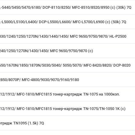
-5440/5450/5470/6180/ DCP-8110/8250/ MFC-8510/8520/8950 (c) (30k) 7Q
-L5000/L5100/L6400/ DCP-L5500/L6600/ MFC-L5700/L6900 (c) (50k) 7Q
-1030/1240/1250/1270N/1430/1440/1450/ MFC 9650/9750/9870/ HL-P2500
1240/1250/1270N/1430/1450/ MFC 9650/9750/9870 (с)
-1650/1670N/1850/1870N/5030/5040/ 5050/5070/ MFC-8420/8820/ DCP-8020
-2850/8070P/ MFC-4800/9030/9070/9160/9180
612/1912/ MFC-1810/MFC1815 тонер-картридж TN-1075 на 1000коп.
612/1912/ MFC-1810/MFC1815 тонер-картридж TN-1075/TN-1050 1K (c)
ртридж TN1095 (1.5k) 7Q