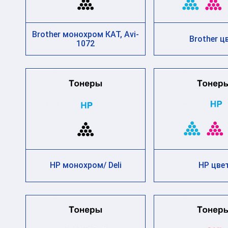
Brother монохром КАТ, Avi-
Brother ц
1072
HP монохром/ Deli
HP цве