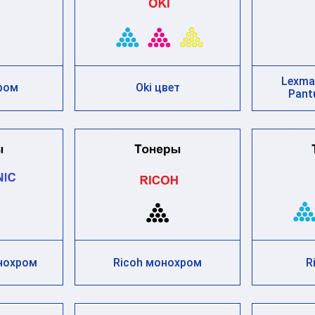
Lexma
ром
Oki цвет
Pant
нохром
Ricoh монохром
R