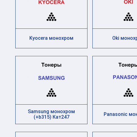
Kyocera монохром
Oki монох
Samsung монохром
Panasonic мо
(+b315) Кат247