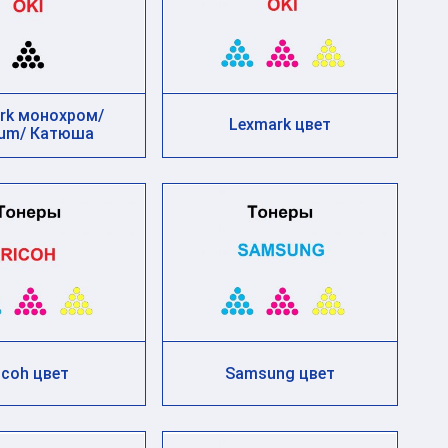
rk монохром/
Lexmark цвет
um/ Катюша
icoh цвет
Samsung цвет