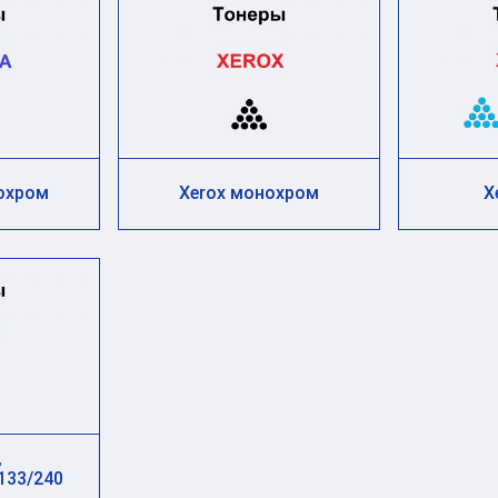
охром
Xerox монохром
X
,
133/240