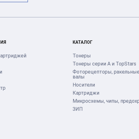
ИЯ
КАТАЛОГ
картриджей
Тонеры
Тонеры серии А и TopStars
и
Фоторецепторы, ракельные
валы
Носители
тр
Картриджи
Микросхемы, чипы, предох
ЗИП