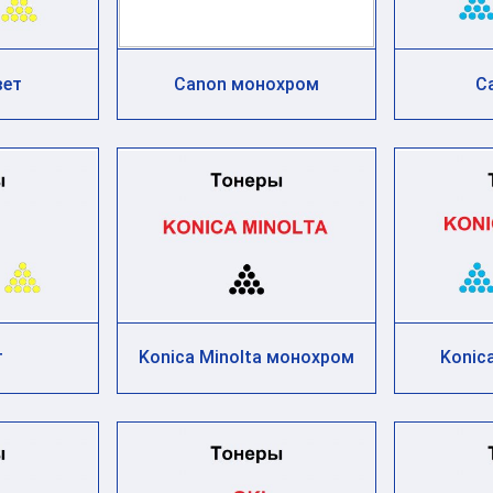
вет
Canon монохром
C
т
Konica Minolta монохром
Konica