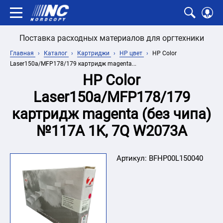
Поставка расходных материалов для оргтехники
Главная
Каталог
Картриджи
HP цвет
HP Color
Laser150a/MFP178/179 картридж magenta...
HP Color
Laser150a/MFP178/179
картридж magenta (без чипа)
№117A 1K, 7Q W2073A
Артикул:
BFHP00L150040