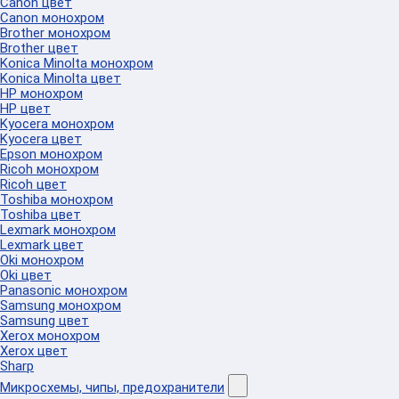
Canon цвет
Canon монохром
Brother монохром
Brother цвет
Konica Minolta монохром
Konica Minolta цвет
HP монохром
HP цвет
Kyocera монохром
Kyocera цвет
Epson монохром
Ricoh монохром
Ricoh цвет
Toshiba монохром
Toshiba цвет
Lexmark монохром
Lexmark цвет
Oki монохром
Oki цвет
Panasonic монохром
Samsung монохром
Samsung цвет
Xerox монохром
Xerox цвет
Sharp
Микросхемы, чипы, предохранители