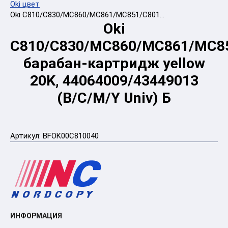
Oki цвет
Oki C810/C830/MC860/MC861/MC851/C801...
Oki
C810/C830/MC860/MC861/MC8
барабан-картридж yellow
20K, 44064009/43449013
(B/C/M/Y Univ) Б
Артикул:
BFOK00C810040
ИНФОРМАЦИЯ