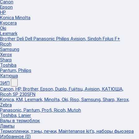
Canon
Epson
HP
Konica Minolta
Kyocera
Oki
Lexmark
Brother Deli Dell Panasonic Philips Avision, Sindoh Fplus F+
Ricoh
Samsung
Xerox
Sharp
Toshiba
Pantum, Philips
Катюша
ЗИП
Canon, HP, Brother, Epson, Duplo, Fujitsu, Avision, КАТЮША,
Ricoh SP 230SFN
Konica, KM, Lexmark, Minolta, Oki, Riso, Samsung, Sharp, Xerox,
Zebra
Panasonic, Pantum, Profi, Ricoh, Mutoh
Toshiba, Lanier
Валы в термоблок
Лампы
Термопленки, тэны, печки, Maintenanse kit's, наборы фьюзера
Избранное
(
0
)