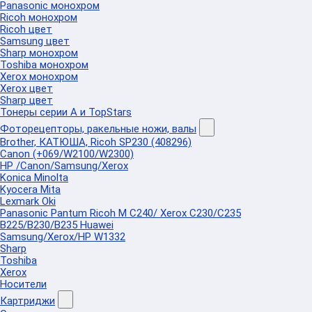
Panasonic монохром
Ricoh монохром
Ricoh цвет
Samsung цвет
Sharp монохром
Toshiba монохром
Xerox монохром
Xerox цвет
Sharp цвет
Тонеры серии А и TopStars
Фоторецепторы, ракельные ножи, валы
Brother, КАТЮША, Ricoh SP230 (408296)
Canon (+069/W2100/W2300)
HP /Canon/Samsung/Xerox
Konica Minolta
Kyocera Mita
Lexmark Oki
Panasonic Pantum Ricoh M C240/ Xerox C230/C235
B225/B230/B235 Huawei
Samsung/Xerox/HP W1332
Sharp
Toshiba
Xerox
Носители
Картриджи