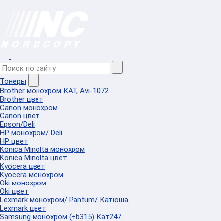
Тонеры
Brother монохром КАТ, Avi-1072
Brother цвет
Canon монохром
Canon цвет
Epson/Deli
HP монохром/ Deli
HP цвет
Konica Minolta монохром
Konica Minolta цвет
Kyocera цвет
Kyocera монохром
Oki монохром
Oki цвет
Lexmark монохром/ Pantum/ Катюша
Lexmark цвет
Samsung монохром (+b315) Кат247