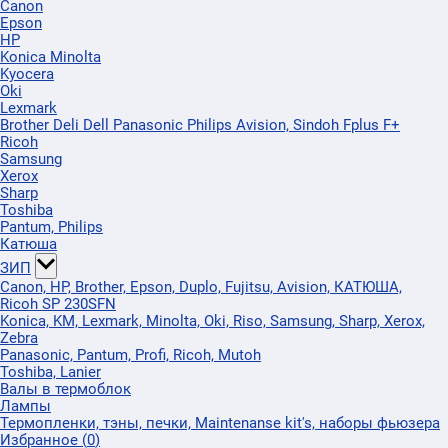
Canon
Epson
HP
Konica Minolta
Kyocera
Oki
Lexmark
Brother Deli Dell Panasonic Philips Avision, Sindoh Fplus F+
Ricoh
Samsung
Xerox
Sharp
Toshiba
Pantum, Philips
Катюша
ЗИП
Canon, HP, Brother, Epson, Duplo, Fujitsu, Avision, КАТЮША,
Ricoh SP 230SFN
Konica, KM, Lexmark, Minolta, Oki, Riso, Samsung, Sharp, Xerox,
Zebra
Panasonic, Pantum, Profi, Ricoh, Mutoh
Toshiba, Lanier
Валы в термоблок
Лампы
Термопленки, тэны, печки, Maintenanse kit's, наборы фьюзера
Избранное
(
0
)