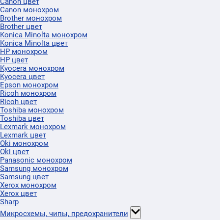
Canon цвет
Canon монохром
Brother монохром
Brother цвет
Konica Minolta монохром
Konica Minolta цвет
HP монохром
HP цвет
Kyocera монохром
Kyocera цвет
Epson монохром
Ricoh монохром
Ricoh цвет
Toshiba монохром
Toshiba цвет
Lexmark монохром
Lexmark цвет
Oki монохром
Oki цвет
Panasonic монохром
Samsung монохром
Samsung цвет
Xerox монохром
Xerox цвет
Sharp
Микросхемы, чипы, предохранители