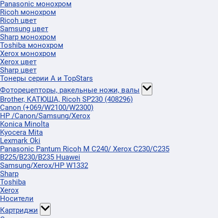
Panasonic монохром
Ricoh монохром
Ricoh цвет
Samsung цвет
Sharp монохром
Toshiba монохром
Xerox монохром
Xerox цвет
Sharp цвет
Тонеры серии А и TopStars
Фоторецепторы, ракельные ножи, валы
Brother, КАТЮША, Ricoh SP230 (408296)
Canon (+069/W2100/W2300)
HP /Canon/Samsung/Xerox
Konica Minolta
Kyocera Mita
Lexmark Oki
Panasonic Pantum Ricoh M C240/ Xerox C230/C235
B225/B230/B235 Huawei
Samsung/Xerox/HP W1332
Sharp
Toshiba
Xerox
Носители
Картриджи