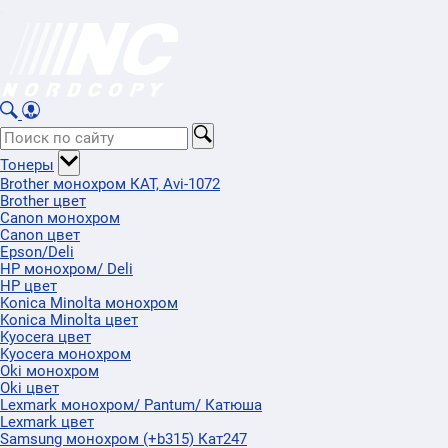
Тонеры
Brother монохром КАТ, Avi-1072
Brother цвет
Canon монохром
Canon цвет
Epson/Deli
HP монохром/ Deli
HP цвет
Konica Minolta монохром
Konica Minolta цвет
Kyocera цвет
Kyocera монохром
Oki монохром
Oki цвет
Lexmark монохром/ Pantum/ Катюша
Lexmark цвет
Samsung монохром (+b315) Кат247