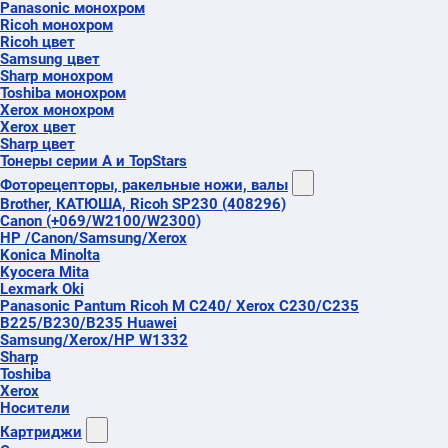
Panasonic монохром
Ricoh монохром
Ricoh цвет
Samsung цвет
Sharp монохром
Toshiba монохром
Xerox монохром
Xerox цвет
Sharp цвет
Тонеры серии А и TopStars
Фоторецепторы, ракельные ножи, валы
Brother, КАТЮША, Ricoh SP230 (408296)
Canon (+069/W2100/W2300)
HP /Canon/Samsung/Xerox
Konica Minolta
Kyocera Mita
Lexmark Oki
Panasonic Pantum Ricoh M C240/ Xerox C230/C235
B225/B230/B235 Huawei
Samsung/Xerox/HP W1332
Sharp
Toshiba
Xerox
Носители
Картриджи