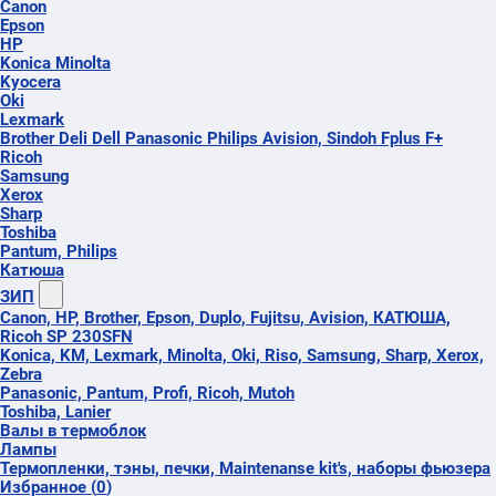
Canon
Epson
HP
Konica Minolta
Kyocera
Oki
Lexmark
Brother Deli Dell Panasonic Philips Avision, Sindoh Fplus F+
Ricoh
Samsung
Xerox
Sharp
Toshiba
Pantum, Philips
Катюша
ЗИП
Canon, HP, Brother, Epson, Duplo, Fujitsu, Avision, КАТЮША,
Ricoh SP 230SFN
Konica, KM, Lexmark, Minolta, Oki, Riso, Samsung, Sharp, Xerox,
Zebra
Panasonic, Pantum, Profi, Ricoh, Mutoh
Toshiba, Lanier
Валы в термоблок
Лампы
Термопленки, тэны, печки, Maintenanse kit's, наборы фьюзера
Избранное
(
0
)