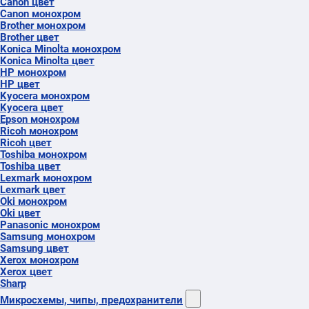
Canon цвет
Canon монохром
Brother монохром
Brother цвет
Konica Minolta монохром
Konica Minolta цвет
HP монохром
HP цвет
Kyocera монохром
Kyocera цвет
Epson монохром
Ricoh монохром
Ricoh цвет
Toshiba монохром
Toshiba цвет
Lexmark монохром
Lexmark цвет
Oki монохром
Oki цвет
Panasonic монохром
Samsung монохром
Samsung цвет
Xerox монохром
Xerox цвет
Sharp
Микросхемы, чипы, предохранители