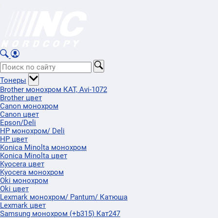
Тонеры
Brother монохром КАТ, Avi-1072
Brother цвет
Canon монохром
Canon цвет
Epson/Deli
HP монохром/ Deli
HP цвет
Konica Minolta монохром
Konica Minolta цвет
Kyocera цвет
Kyocera монохром
Oki монохром
Oki цвет
Lexmark монохром/ Pantum/ Катюша
Lexmark цвет
Samsung монохром (+b315) Кат247