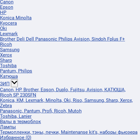
Canon
Epson
HP
Konica Minolta
Kyocera
Oki
Lexmark
Brother Deli Dell Panasonic Philips Avision, Sindoh Fplus F+
Ricoh
Samsung
Xerox
Sharp
Toshiba
Pantum, Philips
Катюша
ЗИП
Canon, HP, Brother, Epson, Duplo, Fujitsu, Avision, КАТЮША,
Ricoh SP 230SFN
Konica, KM, Lexmark, Minolta, Oki, Riso, Samsung, Sharp, Xerox,
Zebra
Panasonic, Pantum, Profi, Ricoh, Mutoh
Toshiba, Lanier
Валы в термоблок
Лампы
Термопленки, тэны, печки, Maintenanse kit's, наборы фьюзера
Избранное
(
0
)