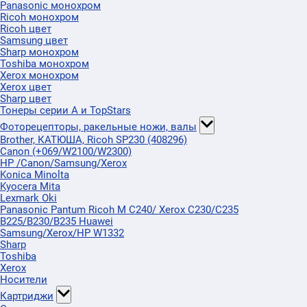
Panasonic монохром
Ricoh монохром
Ricoh цвет
Samsung цвет
Sharp монохром
Toshiba монохром
Xerox монохром
Xerox цвет
Sharp цвет
Тонеры серии А и TopStars
Фоторецепторы, ракельные ножи, валы
Brother, КАТЮША, Ricoh SP230 (408296)
Canon (+069/W2100/W2300)
HP /Canon/Samsung/Xerox
Konica Minolta
Kyocera Mita
Lexmark Oki
Panasonic Pantum Ricoh M C240/ Xerox C230/C235
B225/B230/B235 Huawei
Samsung/Xerox/HP W1332
Sharp
Toshiba
Xerox
Носители
Картриджи