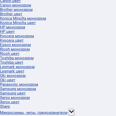
Canon цвет
Canon монохром
Brother монохром
Brother цвет
Konica Minolta монохром
Konica Minolta цвет
HP монохром
HP цвет
Kyocera монохром
Kyocera цвет
Epson монохром
Ricoh монохром
Ricoh цвет
Toshiba монохром
Toshiba цвет
Lexmark монохром
Lexmark цвет
Oki монохром
Oki цвет
Panasonic монохром
Samsung монохром
Samsung цвет
Xerox монохром
Xerox цвет
Sharp
Микросхемы, чипы, предохранители