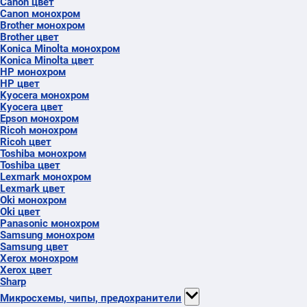
Canon цвет
Canon монохром
Brother монохром
Brother цвет
Konica Minolta монохром
Konica Minolta цвет
HP монохром
HP цвет
Kyocera монохром
Kyocera цвет
Epson монохром
Ricoh монохром
Ricoh цвет
Toshiba монохром
Toshiba цвет
Lexmark монохром
Lexmark цвет
Oki монохром
Oki цвет
Panasonic монохром
Samsung монохром
Samsung цвет
Xerox монохром
Xerox цвет
Sharp
Микросхемы, чипы, предохранители