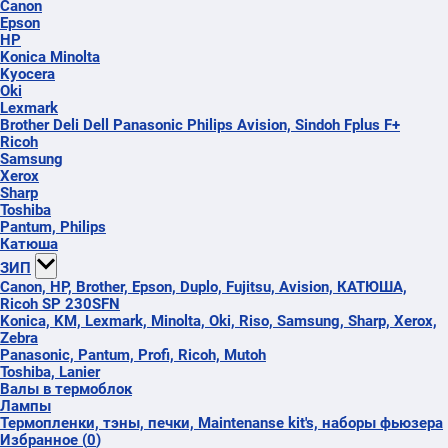
Canon
Epson
HP
Konica Minolta
Kyocera
Oki
Lexmark
Brother Deli Dell Panasonic Philips Avision, Sindoh Fplus F+
Ricoh
Samsung
Xerox
Sharp
Toshiba
Pantum, Philips
Катюша
ЗИП
Canon, HP, Brother, Epson, Duplo, Fujitsu, Avision, КАТЮША,
Ricoh SP 230SFN
Konica, KM, Lexmark, Minolta, Oki, Riso, Samsung, Sharp, Xerox,
Zebra
Panasonic, Pantum, Profi, Ricoh, Mutoh
Toshiba, Lanier
Валы в термоблок
Лампы
Термопленки, тэны, печки, Maintenanse kit's, наборы фьюзера
Избранное
(
0
)