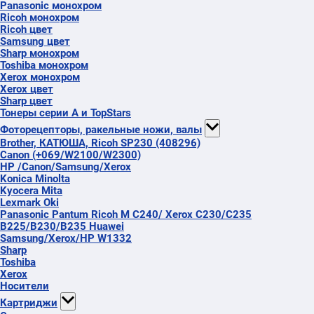
Panasonic монохром
Ricoh монохром
Ricoh цвет
Samsung цвет
Sharp монохром
Toshiba монохром
Xerox монохром
Xerox цвет
Sharp цвет
Тонеры серии А и TopStars
Фоторецепторы, ракельные ножи, валы
Brother, КАТЮША, Ricoh SP230 (408296)
Canon (+069/W2100/W2300)
HP /Canon/Samsung/Xerox
Konica Minolta
Kyocera Mita
Lexmark Oki
Panasonic Pantum Ricoh M C240/ Xerox C230/C235
B225/B230/B235 Huawei
Samsung/Xerox/HP W1332
Sharp
Toshiba
Xerox
Носители
Картриджи